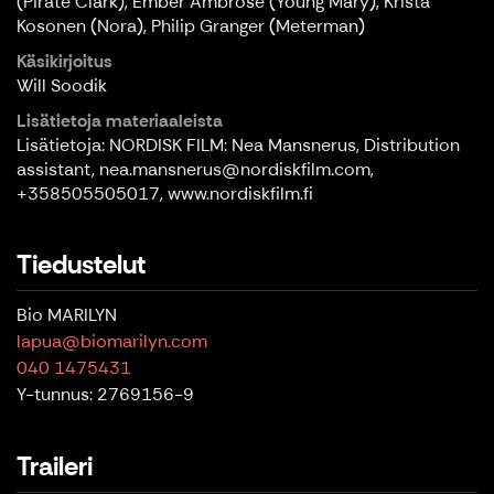
(Pirate Clark), Ember Ambrose (Young Mary), Krista
Kosonen (Nora), Philip Granger (Meterman)
Käsikirjoitus
Will Soodik
Lisätietoja materiaaleista
Lisätietoja: NORDISK FILM: Nea Mansnerus, Distribution
assistant, nea.mansnerus@nordiskfilm.com,
+358505505017, www.nordiskfilm.fi
Tiedustelut
Bio MARILYN
lapua@biomarilyn.com
040 1475431
Y-tunnus: 2769156-9
Traileri