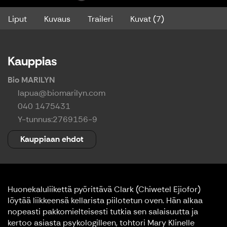
Liput
Kuvaus
Traileri
Kuvat (7)
Kauppias
Bio MARILYN
lapua@biomarilyn.com
040 1475431
Y-tunnus:
2769156-9
Kauppiaan ehdot
Huonekaluliikettä pyörittävä Clark (Chiwetel Ejiofor)
löytää liikkeensä kellarista piilotetun oven. Hän alkaa
nopeasti pakkomielteisesti tutkia sen salaisuutta ja
kertoo asiasta psykologilleen, tohtori Mary Klinelle