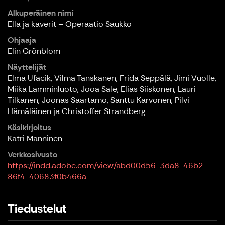
Alkuperäinen nimi
Ella ja kaverit – Operaatio Saukko
Ohjaaja
Elin Grönblom
Näyttelijät
Elma Ufacik, Vilma Tanskanen, Frida Seppälä, Jimi Vuolle,
Miika Lamminluoto, Jooa Sale, Elias Siiskonen, Lauri
Tilkanen, Joonas Saartamo, Santtu Karvonen, Pilvi
Hämäläinen ja Christoffer Strandberg
Käsikirjoitus
Katri Manninen
Verkkosivusto
https://indd.adobe.com/view/abd00d56-3da8-46b2-
86f4-40683f0b466a
Tiedustelut