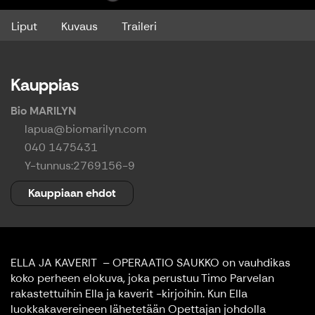
Liput
Kuvaus
Traileri
Kauppias
Bio MARILYN
lapua@biomarilyn.com
040 1475431
Y-tunnus:
2769156-9
Kauppiaan ehdot
ELLA JA KAVERIT – OPERAATIO SAUKKO on vauhdikas
koko perheen elokuva, joka perustuu Timo Parvelan
rakastettuihin Ella ja kaverit -kirjoihin. Kun Ella
luokkakavereineen lähetetään Opettajan johdolla