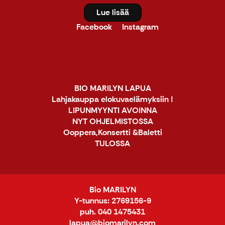
Lue lisää
Facebook
Instagram
BIO MARILYN LAPUA
Lahjakauppa elokuvaelämyksiin !
LIPUNMYYNTI AVOINNA
NYT OHJELMISTOSSA
Ooppera,Konsertti &Baletti
TULOSSA
Bio MARILYN
Y-tunnus: 2769156-9
puh. 040 1475431
lapua@biomarilyn.com