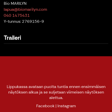
Bio MARILYN
lapua@biomarilyn.com
040 1475431
Y-tunnus: 2769156-9
Traileri
Lippukassa avataan puolta tuntia ennen ensimmäisen
näytöksen alkua ja se suljetaan viimeisen näytöksen
alettua.
Facebook
|
Instagram