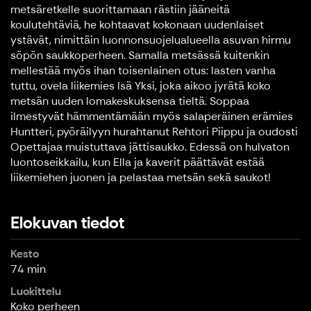
metsäretkelle suorittamaan rästiin jääneitä
koulutehtäviä, he kohtaavat kokonaan uudenlaiset
ystävät, nimittäin luonnonsuojelualueella asuvan hirmu
söpön saukkoperheen. Samalla metsässä kuitenkin
mellestää myös ihan toisenlainen otus: lasten vanha
tuttu, ovela liikemies Isä Yksi, joka aikoo jyrätä koko
metsän uuden lomakeskuksensa tieltä. Soppaa
ilmestyvät hämmentämään myös salaperäinen erämies
Huntteri, pyöräilyyn hurahtanut Rehtori Piippu ja oudosti
Opettajaa muistuttava jättisaukko. Edessä on hulvaton
luontoseikkailu, kun Ella ja kaverit päättävät estää
liikemiehen juonen ja pelastaa metsän sekä saukot!
Elokuvan tiedot
Kesto
74 min
Luokittelu
Koko perheen