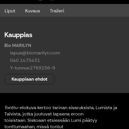
Liput
Kuvaus
Traileri
Kauppias
Bio MARILYN
lapua@biomarilyn.com
040 1475431
Y-tunnus:
2769156-9
Kauppiaan ehdot
Tonttu
-elokuva kertoo tarinan sisaruksista, Lumista ja
Talvista, jotka joutuvat lapsena eroon
toisistaan. Siskoaan etsiessään Lumi päätyy
tonttumaahan, missä tontut