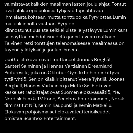
valmistavat kaikkien maailman lasten joululahjat. Tontut
ovat aluksi epäluuloisia tyhjästä tupsahtavaa
ihmislasta kohtaan, mutta tonttupoika Pyry ottaa Lumin
mielenkiinnolla vastaan. Pyry on
kiinnostunut uusista seikkailuista ja ystävyys Lumin kans
sa näyttää mahdollisuudelta jännittävään matkaan.
Talvinen retki tonttujen taianomaisessa maailmassa on
täynnä yllätyksiä ja joulun ihmeitä.
Tonttu
-elokuvan ovat tuottaneet Joonas Berghäll,
Santeri Salminen ja Hannes Vartiainen Dreamland
Picturesille, joka on Oktober Oy:n fiktiohin keskittyvä
tytäryhtiö. Sen on käsikirjoittanut Veera Tyhtilä, Joonas
Berghäll, Hannes Vartiainen ja Mette Sø. Elokuvan
keskeiset rahoittajat ovat Suomen elokuvasäätiö, Yle,
Nordisk Film & TV Fond, Scanbox Entertainment, Norsk
filminstitut NFI, Kemin Kaupunki ja Kemin Matkailu.
Elokuvan pohjoismaiset elokuvateatterioikeudet
omistaa Scanbox Entertainment.